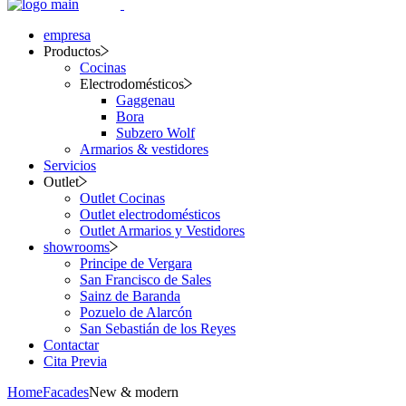
empresa
Productos
Cocinas
Electrodomésticos
Gaggenau
Bora
Subzero Wolf
Armarios & vestidores
Servicios
Outlet
Outlet Cocinas
Outlet electrodomésticos
Outlet Armarios y Vestidores
showrooms
Principe de Vergara
San Francisco de Sales
Sainz de Baranda
Pozuelo de Alarcón
San Sebastián de los Reyes
Contactar
Cita Previa
Home
Facades
New & modern