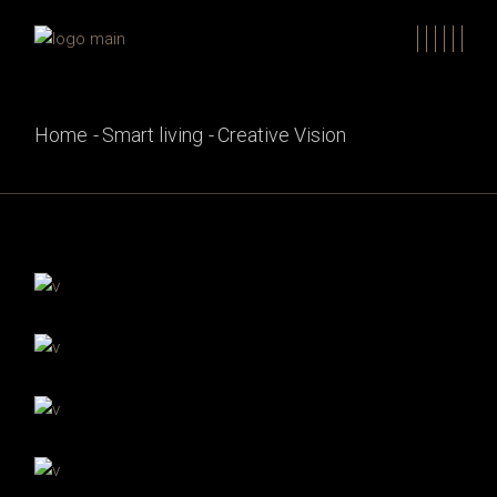
Skip
to
the
content
Home
Smart living
Creative Vision