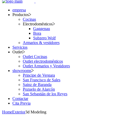
empresa
Productos
Cocinas
Electrodomésticos
Gaggenau
Bora
Subzero Wolf
Armarios & vestidores
Servicios
Outlet
Outlet Cocinas
Outlet electrodomésticos
Outlet Armarios y Vestidores
showrooms
Principe de Vergara
San Francisco de Sales
Sainz de Baranda
Pozuelo de Alarcón
San Sebastián de los Reyes
Contactar
Cita Previa
Home
Exterior
3d Modeling