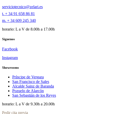
serviciotecnico@zelari.es
t. + 34 91 658 86 81
m. + 34 609 245 340
horario: L a V de 8.00h a 17.00h
Siguenos
Facebook
Instagram
Showrooms
Príncipe de Vergara
San Francisco de Sales
Alcalde Sainz de Baranda
Pozuelo de Alarcón
San Sebastián de los Reyes
horario: L a V de 9.30h a 20.00h
Pedir cita previa