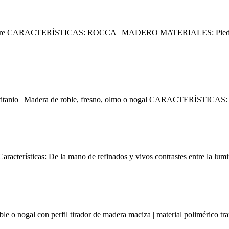
estre CARACTERÍSTICAS: ROCCA | MADERO MATERIALES: Piedra n
o | Madera de roble, fresno, olmo o nogal CARACTERÍSTICAS: La fu
erísticas: De la mano de refinados y vivos contrastes entre la lumin
gal con perfil tirador de madera maciza | material polimérico tran