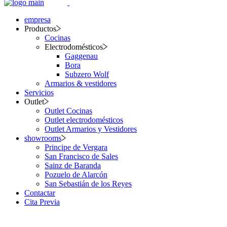
empresa
Productos
Cocinas
Electrodomésticos
Gaggenau
Bora
Subzero Wolf
Armarios & vestidores
Servicios
Outlet
Outlet Cocinas
Outlet electrodomésticos
Outlet Armarios y Vestidores
showrooms
Principe de Vergara
San Francisco de Sales
Sainz de Baranda
Pozuelo de Alarcón
San Sebastián de los Reyes
Contactar
Cita Previa