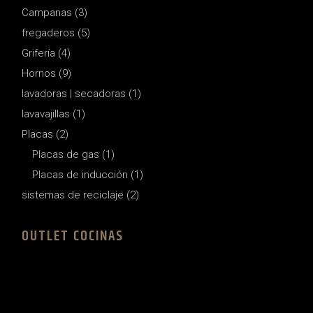
3
Campanas
3
products
5
fregaderos
5
products
4
Grifería
4
products
9
Hornos
9
products
1
lavadoras | secadoras
1
product
1
lavavajillas
1
product
2
Placas
2
products
1
Placas de gas
1
product
1
Placas de inducción
1
product
2
sistemas de reciclaje
2
products
OUTLET COCINAS