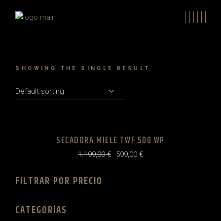
Skip
to
the
content
SHOWING THE SINGLE RESULT
SECADORA MIELE TWF 500 WP
1.199,00
€
599,00
€
Original
Current
price
price
was:
is:
FILTRAR POR PRECIO
1.199,00 €.
599,00 €.
CATEGORÍAS